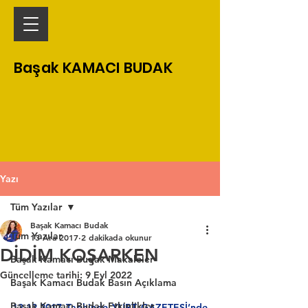
Başak KAMACI BUDAK
Yazı
Tüm Yazılar
Başak Kamacı Budak
Tüm Yazılar
13 Ara 2017
2 dakikada okunur
DİDİM KOŞARKEN
Başak Kamacı Budak Makaleler
Güncelleme tarihi:
9 Eyl 2022
Başak Kamacı Budak Basın Açıklama
Başak Kamacı Budak Etkinlikler
13.12.2017 Tarihinde YURT GAZETESİ’nde 