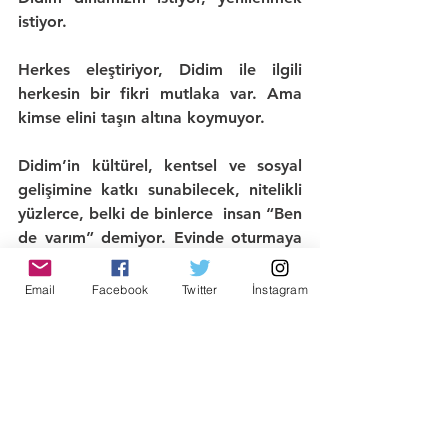
istiyor. 
Herkes eleştiriyor, Didim ile ilgili 
herkesin bir fikri mutlaka var. Ama 
kimse elini taşın altına koymuyor.
Didim’in kültürel, kentsel ve sosyal 
gelişimine katkı sunabilecek, nitelikli 
yüzlerce, belki de binlerce  insan 
“Ben 
de varım”
 demiyor. Evinde oturmaya 
devam ediyor. Ve 
sahnedeki aktörler 
değişmiyor, Didim gelişemiyor.
Email
Facebook
Twitter
İnstagram
Nerede doğmuş olursanız olun, 
nereden göçmüş olursanız olun; gelin 
artık Didim’e kendinizi ait hissedin, 
sevin.