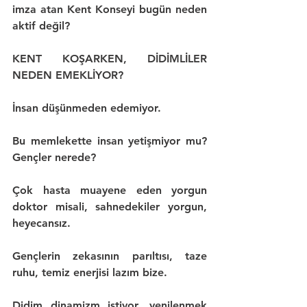
imza atan Kent Konseyi bugün neden 
aktif değil?
KENT KOŞARKEN, DİDİMLİLER 
NEDEN EMEKLİYOR?
İnsan düşünmeden edemiyor.
Bu memlekette insan yetişmiyor mu? 
Gençler nerede?
Çok hasta muayene eden yorgun 
doktor misali, 
sahnedekiler yorgun, 
heyecansız.
Gençlerin zekasının parıltısı, 
taze 
ruhu
, 
temiz enerjisi
 lazım bize.
Didim dinamizm istiyor, yenilenmek 