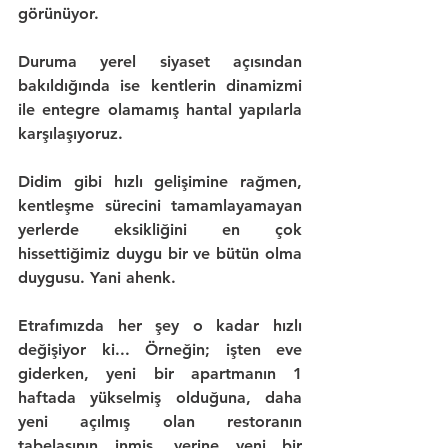
görünüyor.
Duruma 
yerel siyaset
 açısından 
bakıldığında ise 
kentlerin dinamizmi
ile entegre olamamış 
hantal yapılarla
karşılaşıyoruz.
Didim gibi hızlı gelişimine rağmen, 
kentleşme sürecini tamamlayamayan 
yerlerde eksikliğini en çok 
hissettiğimiz duygu 
bir ve bütün olma 
duygusu
. Yani 
ahenk
.
Etrafımızda her şey o kadar hızlı 
değişiyor ki... Örneğin; işten eve 
giderken, yeni bir apartmanın 1 
haftada yükselmiş olduğuna, daha 
yeni açılmış olan restoranın 
tabelasının inmiş, yerine yeni bir 