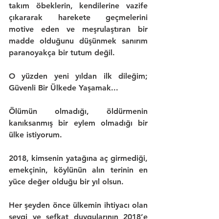
takım öbeklerin
, kendilerine vazife 
çıkararak harekete geçmelerini 
motive eden ve meşrulaştıran bir 
madde olduğunu düşünmek sanırım 
paranoyakça 
bir tutum değil.
O yüzden yeni yıldan ilk dileğim; 
Güvenli Bir Ülkede Yaşamak...
Ölümün olmadığı, 
öldürmenin 
kanıksanmış bir eylem olmadığı
 bir 
ülke istiyorum.
2018
, kimsenin yatağına aç girmediği, 
emekçinin, köylünün alın terinin 
en 
yüce değer
 olduğu bir yıl olsun.
Her şeyden önce ülkemin ihtiyacı olan 
sevgi ve şefkat duygularının
 2018’e 