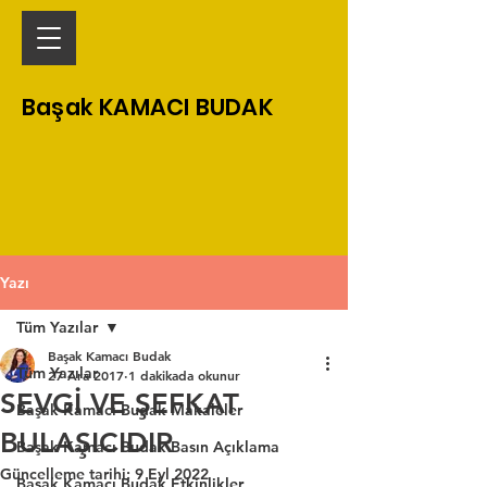
Başak KAMACI BUDAK
Yazı
Tüm Yazılar
Başak Kamacı Budak
Tüm Yazılar
27 Ara 2017
1 dakikada okunur
SEVGİ VE ŞEFKAT
Başak Kamacı Budak Makaleler
BULAŞICIDIR
Başak Kamacı Budak Basın Açıklama
Güncelleme tarihi:
9 Eyl 2022
Başak Kamacı Budak Etkinlikler