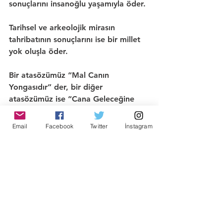
sonuçlarını 
insanoğlu yaşamıyla öder.
Tarihsel ve arkeolojik mirasın 
tahribatının sonuçlarını ise bir 
millet 
yok oluşla öder.
Bir atasözümüz 
“Mal Canın 
Yongasıdır” 
der, bir diğer 
atasözümüz ise 
“Cana Geleceğine 
Mala Gelsin”
 der.
Email
Facebook
Twitter
İnstagram
Yaşam deneyimlerimiz ve 1
999 
Depremi
 ise 
“Doğa Öcünü Alır”
 dedi.
O yüzden unutma lüksümüz yok. 
İmarın gücü karşısında doğanın her 
zaman daha güçlü olduğunu 
hatırlamak zorundayız.