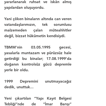
yararlanarak ruhsat ve iskân almış 
yapılardan oluşuyordu.
Yani çöken binaların altında can veren 
vatandaşlarımızın, tek sorumlusu 
malzemeden çalan müteahhitler 
değil, 
bizzat hükümetin kendisiydi.
TBMM
’nin 
03.05.1995
 gecesi, 
yasalarla muntazam ve pürüzsüz hale 
getirdiği bu binalar; 
17.08.1999
’da 
doğanın kontrolsüz gücü depremle 
yerle bir oldu.
1999 Depremini unutmayacağız 
dedik, unuttuk...
Yeni çıkartılan 
“Yapı Kayıt Belgesi 
Tebliği”
nde de 
“İmar Barışı”