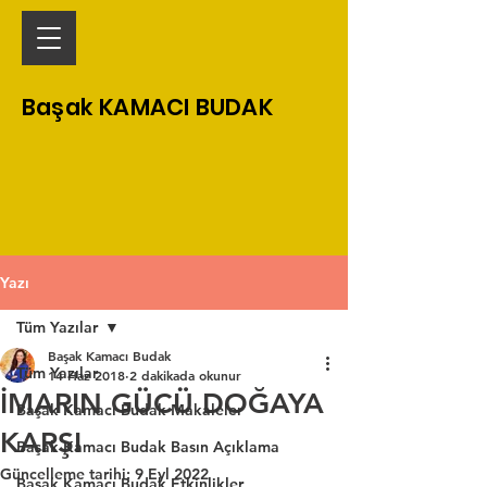
Başak KAMACI BUDAK
Yazı
Tüm Yazılar
Başak Kamacı Budak
Tüm Yazılar
14 Haz 2018
2 dakikada okunur
İMARIN GÜCÜ DOĞAYA
Başak Kamacı Budak Makaleler
KARŞI
Başak Kamacı Budak Basın Açıklama
Güncelleme tarihi:
9 Eyl 2022
Başak Kamacı Budak Etkinlikler