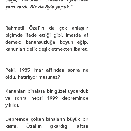
şartı vardı. Biz de öyle yaptık.”
Rahmetli Özal
’ın da çok anlaşılır 
biçimde ifade ettiği gibi, imarda af 
demek; kanunsuzluğa boyun eğip, 
kanunları delik deşik etmekten ibaret.
Peki, 
1985 İmar affından
 sonra ne 
oldu, hatırlıyor musunuz?
Kanunları binalara bir güzel uydurduk 
ve sonra hepsi 
1999 depreminde
yıkıldı. 
Depremde çöken binaların büyük bir 
kısmı, 
Özal
’ın çıkardığı aftan 