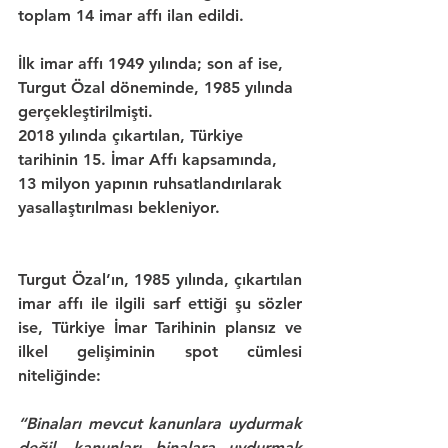
toplam 
14 imar affı
 ilan edildi. 
İlk imar affı
 1949 yılında; son af ise, 
Turgut Özal
 döneminde, 
1985
 yılında 
gerçekleştirilmişti.
2018
 yılında çıkartılan, 
Türkiye
tarihinin 
15. İmar Affı
 kapsamında, 
13 milyon
 yapının ruhsatlandırılarak 
yasallaştırılması bekleniyor.
Turgut Özal
’ın, 
1985
 yılında, çıkartılan 
imar affı ile ilgili sarf ettiği şu sözler 
ise, 
Türkiye İmar Tarihinin
 plansız ve 
ilkel gelişiminin spot cümlesi 
niteliğinde:
“Binaları mevcut kanunlara uydurmak 
değil, kanunları binalara uydurmak 