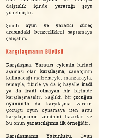
dalgınlık içinde
yarattığı şeye
yönelmiştir.
Şimdi
oyun ve yaratıcı süreç
arasındaki benzerlikleri
saptamaya
çalışalım.
Karşılaşmanın Büyüsü
Karşılaşma.
Yaratıcı eylemin
birinci
aşaması olan
karşılaşma
, sanatçının
kullanacağı malzemeyle, manzarayla,
temayla, fikirle ya da iç hayalle
iradi
ya da iradi olmayan
bir biçimde
karşılaşmasıdır.
Sağlıklı bir
çocuğun
oyununda
da karşılaşma vardır.
Çocuğu oyun oynamaya iten arzu
karşılaşmanın zeminini hazırlar ve
bu onun
yaratıcılığının ilk örneği
dir.
Karşılaşmanın Yoğunluğu.
Oyun