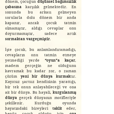
dönem, çocuğun
düşünsel bağımsızlık
çabasına
karşılık gelmektedir. En
sonunda bu arkası gelmeyen
sorularla dolu dönem bir anda
kapanır, ancak çocuk tatmin
olmamıştır, aldığı cevaplar onu
doyurmamıştır, sadece artık
sormaktan vazgeçmiştir
.
İşte çocuk, bu anlamlandıramadığı,
cevapların onu tatmin etmeye
yetmediği yerde
“oyun”a kaçar
,
madem gerçeğin ne olduğunu
kavramak bu kadar zor, o zaman
çözüm
yeni bir dünya kurmak
tır.
Kayıtsız şartsız kendisinin yarattığı,
bir tek onun anlayabileceği ve ona
ait bir dünya. Bu hayali,
kurgulanmış
dünya
gerçek dünyanın motifleriyle
şekillenir. Kurduğu oyunda
hayatındaki bireyleri
taklit
eder,
henüz çocuk olduğu için
ona