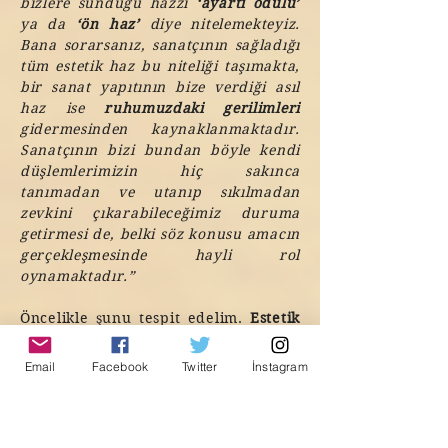
bizlere sunduğu hazzı
‘ayartı ödülü’
ya da
‘ön haz’
diye nitelemekteyiz.
Bana sorarsanız, sanatçının sağladığı
tüm estetik haz bu niteliği taşımakta,
bir sanat yapıtının bize verdiği asıl
haz ise
ruhumuzdaki gerilimleri
gidermesinden kaynaklanmaktadır.
Sanatçının bizi bundan böyle kendi
düşlemlerimizin hiç sakınca
tanımadan ve utanıp sıkılmadan
zevkini çıkarabileceğimiz duruma
getirmesi de, belki söz konusu amacın
gerçekleşmesinde hayli rol
oynamaktadır.”
Öncelikle şunu tespit edelim.
Estetik
heyecan
yalnızca güzel ve zevk
veren şeyler karşısında mı
Email
Facebook
Twitter
İnstagram
duyulmaktadır.
Çarmıha Gerilmiş
İsa
’nın,
Sabinli Kadınların
Kaçırılışı
’nı gösteren
kıyım
sahneleri
nin ya da
Francisco