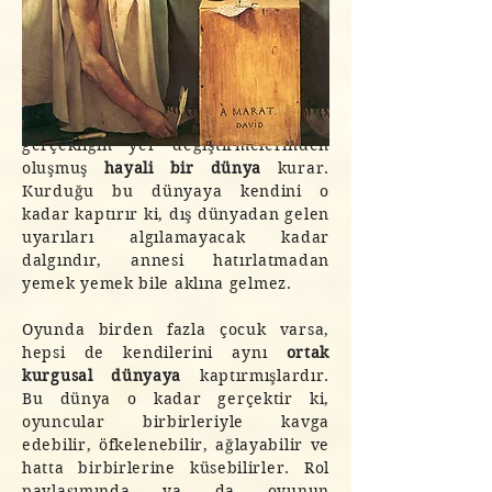
gözlemlerimizden de bildiğimiz gibi,
oyun sırasında çocuk, gerçek
dünyanın nesnelerini alır, onları
oyununun içinde istediği gibi
yerleştirir (rol dağıtır) ve oyun
aracılığıyla kendine
başka bir dünya
,
gerçekliğin yer değiştirmelerinden
oluşmuş
hayali bir dünya
kurar.
Kurduğu bu dünyaya kendini o
kadar kaptırır ki, dış dünyadan gelen
uyarıları algılamayacak kadar
dalgındır, annesi hatırlatmadan
yemek yemek bile aklına gelmez.
Oyunda birden fazla çocuk varsa,
hepsi de kendilerini aynı
ortak
kurgusal dünyaya
kaptırmışlardır.
Bu dünya o kadar gerçektir ki,
oyuncular birbirleriyle kavga
edebilir, öfkelenebilir, ağlayabilir ve
hatta birbirlerine küsebilirler. Rol
paylaşımında ya da oyunun