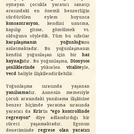
oynayan çocukla yaratıcı sanatçı
arasındaki en önemli benzerliğin
sürdürülen eylem boyunca
konsantrasyon
, kendini unutma,
kapılıp gitme, gömülmek vs.
olduğunu söyledik. Tüm bu sıfatlar
karşılaşmanın yoğunluğu
nu
anlatmaktadır. Bu yoğunlaşmanın
kendisi yoğunlaşan için bir
haz
kaynağı
dır. Bu yoğunlaşma,
Dionysos
şenliklerinde
yükselen
vitalite
yle,
vecd
haliyle ilişkilendirilebilir.
Yoğunlaşma sırasında yaşanan
yanılsama
dır. Annenin memesiyle
çocuk arasındaki yanılsama ilişkisine
benzer biçimde yaratma sırasında
yaratıcı da
Kris
’in
“ego kontrolünde
regresyon”
diye adlandırdığı bir
süreci yaşamaktadır. Egonun
denetiminde
regrese olan yaratıcı