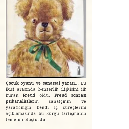
Çocuk oyunu ve sanatsal yaratı...
Bu
ikisi arasında benzerlik ilişkisini ilk
kuran
Freud
oldu.
Freud sonrası
psikanalistler
in sanatçının ve
yaratıcılığın kendi iç süreçlerini
açıklamasında bu kurgu tartışmanın
temelini oluşturdu.