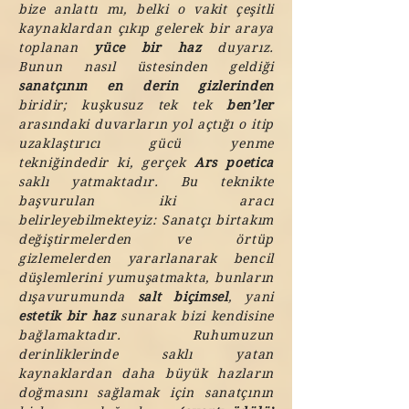
bize anlattı mı, belki o vakit çeşitli
kaynaklardan çıkıp gelerek bir araya
toplanan
yüce bir haz
duyarız.
Bunun nasıl üstesinden geldiği
sanatçının en derin gizlerinden
biridir; kuşkusuz tek tek
ben’ler
arasındaki duvarların yol açtığı o itip
uzaklaştırıcı gücü yenme
tekniğindedir ki, gerçek
Ars poetica
saklı yatmaktadır. Bu teknikte
başvurulan iki aracı
belirleyebilmekteyiz: Sanatçı birtakım
değiştirmelerden ve örtüp
gizlemelerden yararlanarak bencil
düşlemlerini yumuşatmakta, bunların
dışavurumunda
salt biçimsel
, yani
estetik bir haz
sunarak bizi kendisine
bağlamaktadır. Ruhumuzun
derinliklerinde saklı yatan
kaynaklardan daha büyük hazların
doğmasını sağlamak için sanatçının