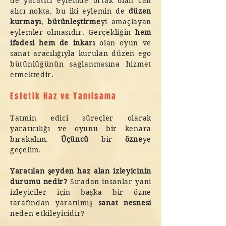
de yaratıcı eylemde ortak olan can
alıcı nokta, bu iki eylemin de
düzen
kurmayı
,
bütünleştirme
yi amaçlayan
eylemler olmasıdır. Gerçekliğin
hem
ifadesi hem de inkarı
olan oyun ve
sanat aracılığıyla kurulan düzen ego
bütünlüğünün sağlanmasına hizmet
etmektedir.
Estetik Haz ve Yanılsama
Tatmin edici süreçler olarak
yaratıcılığı ve oyunu bir kenara
bırakalım.
Üçüncü
bir
özne
ye
geçelim.
Yaratılan şeyden haz alan izleyicinin
durumu nedir?
Sıradan insanlar yani
izleyiciler için başka bir özne
tarafından yaratılmış
sanat nesnesi
neden etkileyicidir?