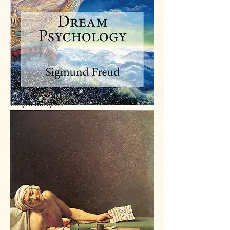
Freud’un
psikanaliz teorisi
nden
hareketle sanatı ve yaratıcı süreci
ele aldığı çalışması
“Sanat ve
Sanatçılar Üzerine”
büyük yankı
uyandırmasının yanı sıra çokça da
eleştirilmiştir.
Freud’un çalışmasının temel çıkış
noktası,
sanatsal yaratıyla çocuk
oyunları arasında
bir akrabalık
olduğudur. Buradan hareketle
Freud,
sanatsal etkinliğin
ilk
dışavurumlarını çocukluk
dönemimize benzetir.
Çocukluk döneminde
en ciddiye
alınan etkinliktir
“oyun”
. Kendi