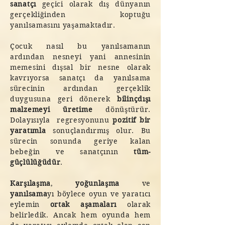
sanatçı
geçici olarak dış dünyanın
gerçekliğinden koptuğu
yanılsamasını yaşamaktadır.
Çocuk nasıl bu yanılsamanın
ardından nesneyi yani annesinin
memesini dışsal bir nesne olarak
kavrıyorsa sanatçı da yanılsama
sürecinin ardından gerçeklik
duygusuna geri dönerek
bilinçdışı
malzemeyi üretime
dönüştürür.
Dolayısıyla regresyonunu
pozitif bir
yaratımla
sonuçlandırmış olur. Bu
sürecin sonunda geriye kalan
bebeğin ve sanatçının
tüm-
güçlülüğüdür
.
Karşılaşma
,
yoğunlaşma
ve
yanılsama
yı böylece oyun ve yaratıcı
eylemin
ortak aşamaları
olarak
belirledik. Ancak hem oyunda hem