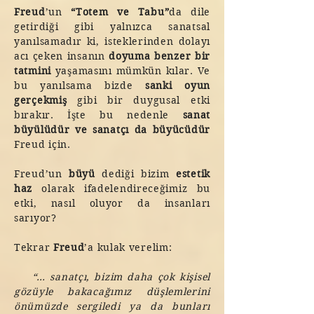
Freud
’un
“Totem ve Tabu”
da dile
getirdiği gibi yalnızca sanatsal
yanılsamadır ki, isteklerinden dolayı
acı çeken insanın
doyuma benzer bir
tatmini
yaşamasını mümkün kılar. Ve
bu yanılsama bizde
sanki oyun
gerçekmiş
gibi bir duygusal etki
bırakır. İşte bu nedenle
sanat
büyülüdür ve sanatçı da büyücüdür
Freud için.
Freud’un
büyü
dediği bizim
estetik
haz
olarak ifadelendireceğimiz bu
etki, nasıl oluyor da insanları
sarıyor?
Tekrar
Freud
’a kulak verelim:
“… sanatçı, bizim daha çok kişisel
gözüyle bakacağımız düşlemlerini
önümüzde sergiledi ya da bunları