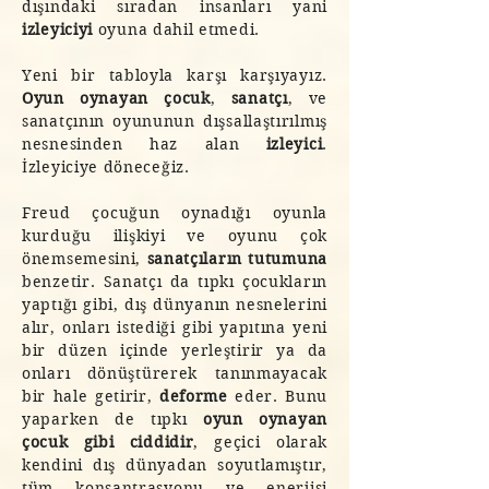
dışındaki sıradan insanları yani
izleyiciyi
oyuna dahil etmedi.
Yeni bir tabloyla karşı karşıyayız.
Oyun oynayan çocuk
,
sanatçı
, ve
sanatçının oyununun dışsallaştırılmış
nesnesinden haz alan
izleyici
.
İzleyiciye döneceğiz.
Freud çocuğun oynadığı oyunla
kurduğu ilişkiyi ve oyunu çok
önemsemesini,
sanatçıların tutumuna
benzetir. Sanatçı da tıpkı çocukların
yaptığı gibi, dış dünyanın nesnelerini
alır, onları istediği gibi yapıtına yeni
bir düzen içinde yerleştirir ya da
onları dönüştürerek tanınmayacak
bir hale getirir,
deforme
eder. Bunu
yaparken de tıpkı
oyun oynayan
çocuk gibi ciddidir
, geçici olarak
kendini dış dünyadan soyutlamıştır,
tüm konsantrasyonu ve enerjisi