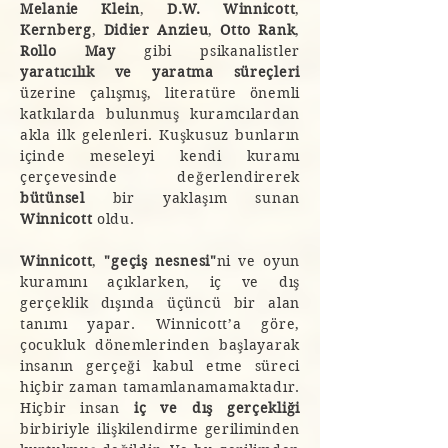
Melanie Klein
,
D.W. Winnicott
,
Kernberg
,
Didier Anzieu
,
Otto Rank
,
Rollo May
gibi psikanalistler
yaratıcılık ve yaratma süreçleri
üzerine çalışmış, literatüre önemli
katkılarda bulunmuş kuramcılardan
akla ilk gelenleri. Kuşkusuz bunların
içinde meseleyi kendi kuramı
çerçevesinde değerlendirerek
bütünsel
bir yaklaşım sunan
Winnicott
oldu.
Winnicott
,
"geçiş nesnesi"
ni ve oyun
kuramını açıklarken, iç ve dış
gerçeklik dışında üçüncü bir alan
tanımı yapar. Winnicott’a göre,
çocukluk dönemlerinden başlayarak
insanın gerçeği kabul etme süreci
hiçbir zaman tamamlanamamaktadır.
Hiçbir insan
iç ve dış gerçekliği
birbiriyle ilişkilendirme geriliminden