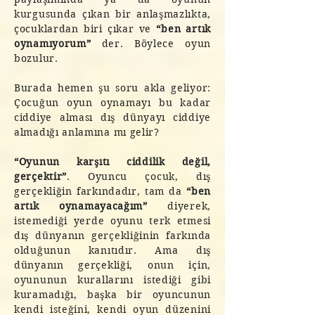
kurgusunda çıkan bir anlaşmazlıkta,
çocuklardan biri çıkar ve
“ben artık
oynamıyorum”
der. Böylece oyun
bozulur.
Burada hemen şu soru akla geliyor:
Çocuğun oyun oynamayı bu kadar
ciddiye alması dış dünyayı ciddiye
almadığı anlamına mı gelir?
“Oyunun karşıtı ciddilik değil,
gerçektir”
.
Oyuncu çocuk, dış
gerçekliğin farkındadır, tam da
“ben
artık oynamayacağım”
diyerek,
istemediği yerde oyunu terk etmesi
dış dünyanın gerçekliğinin farkında
olduğunun kanıtıdır. Ama dış
dünyanın gerçekliği, onun için,
oyununun kurallarını istediği gibi
kuramadığı, başka bir oyuncunun
kendi isteğini, kendi oyun düzenini