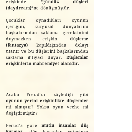
erişkinde
“gündüz düşleri
(daydream)”
ne dönüşmüştür.
Çocuklar oynadıkları oyunun
içeriğini, kurgusal dünyalarını
başkalarından saklama gereksinimi
duymazken erişkin,
düşleme
(fantazya)
kapıldığından dolayı
utanır ve bu düşlerini başkalarından
saklama ihtiyacı duyar.
Düşlemler
erişkinlerin mahremiyet alanıdır.
Acaba Freud’un söylediği gibi
oyunun yerini erişkinlikte düşlemler
mi almıştır? Yoksa oyun veçhe mi
değiştirmiştir?
Ferud’a göre
mutlu insanlar düş
kurmaz
, düş kuranlar yeterince