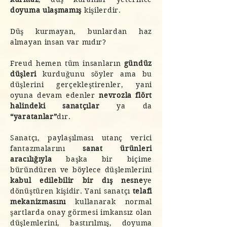
doyuma ulaşmamış
kişilerdir.
Düş kurmayan, bunlardan haz
almayan insan var mıdır?
Freud hemen tüm insanların
gündüz
düşleri
kurduğunu söyler ama bu
düşlerini gerçekleştirenler, yani
oyuna devam edenler
nevrozla flört
halindeki sanatçılar
ya da
“yaratanlar”
dır.
Sanatçı, paylaşılması utanç verici
fantazmalarını
sanat ürünleri
aracılığıyla
başka bir biçime
büründüren ve böylece düşlemlerini
kabul edilebilir bir dış nesne
ye
dönüştüren kişidir. Yani sanatçı
telafi
mekanizmasını
kullanarak normal
şartlarda onay görmesi imkansız olan
düşlemlerini, bastırılmış, doyuma