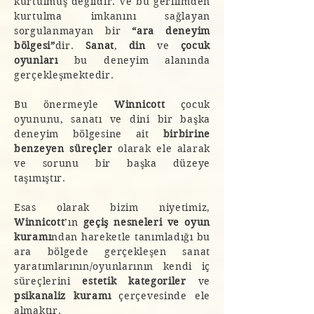
kurtulmuş değildir. Ve bu gerilimden
kurtulma imkanını sağlayan
sorgulanmayan bir
“ara deneyim
bölgesi”
dir.
Sanat
,
din
ve
çocuk
oyunları
bu deneyim alanında
gerçekleşmektedir.
Bu önermeyle
Winnicott
çocuk
oyununu, sanatı ve dini bir başka
deneyim bölgesine ait
birbirine
benzeyen süreçler
olarak ele alarak
ve sorunu bir başka düzeye
taşımıştır.
Esas olarak bizim niyetimiz,
Winnicott
’ın
geçiş nesneleri ve oyun
kuramı
ndan hareketle tanımladığı bu
ara bölgede gerçekleşen sanat
yaratımlarının/oyunlarının kendi iç
süreçlerini
estetik kategoriler
ve
psikanaliz kuramı
çerçevesinde ele
almaktır.