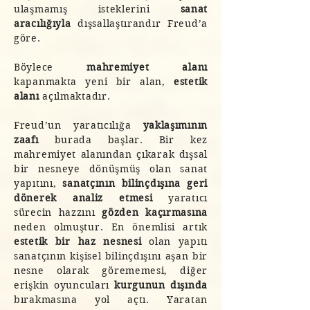
ulaşmamış isteklerini
sanat
aracılığıyla
dışsallaştırandır Freud’a
göre.
Böylece
mahremiyet alanı
kapanmakta yeni bir alan,
estetik
alanı
açılmaktadır.
Freud’un yaratıcılığa
yaklaşımının
zaafı
burada başlar. Bir kez
mahremiyet alanından çıkarak dışsal
bir nesneye dönüşmüş olan sanat
yapıtını,
sanatçının bilinçdışına geri
dönerek analiz etmesi
yaratıcı
sürecin hazzını
gözden kaçırmasına
neden olmuştur. En önemlisi artık
estetik bir haz nesnesi
olan yapıtı
sanatçının kişisel bilinçdışını aşan bir
nesne olarak görememesi, diğer
erişkin oyuncuları
kurgunun dışında
bırakmasına yol açtı. Yaratan