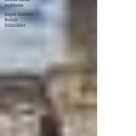
Açıklama
Başak Kamacı
Budak
Etkinlikler