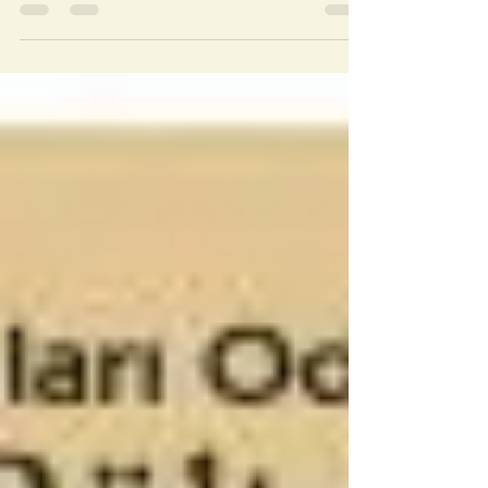
birinde, Didim’in kentleşme süreci,
sosyolojik, bilimsel bir çalışmanın...