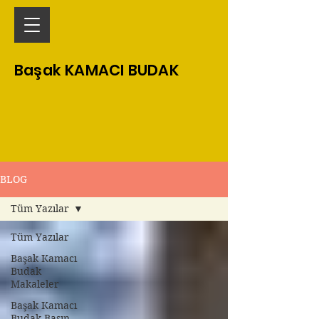
Başak KAMACI BUDAK
BLOG
Tüm Yazılar
Tüm Yazılar
Başak Kamacı
Budak
Makaleler
Başak Kamacı
Budak Basın